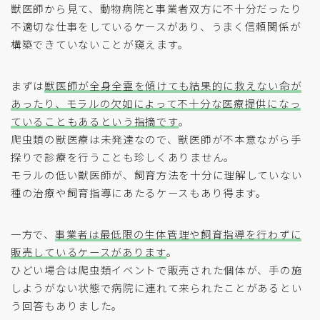
獣医師から見て、動物病院と事業者双方に不十分だったり
不適切な仕事をしているケースがあり、うまく信頼関係が
構築できていないことが窺えます。
まずは
獣医師が全身全霊を傾けても結果的に救えない命が
あったり、モラルの欠如によって不十分な医療提供になっ
ていることもあるという指摘です
。
爬虫類の獣医療は未発達なので、獣医師が不本意ながら手
探りで診療を行うことも珍しくありません。
モラルの低い獣医師が、飼育方法を十分に理解していない
種の治療や飼育指導にあたるケースもあり得ます。
一方で、
事業者は最低限の生体管理や飼育指導を行わずに
販売しているケースがあります
。
ひどい場合は爬虫類イベントで販売された個体が、手の施
しようがない状態で病院に連れて来られたことがあるとい
う回答もありました。