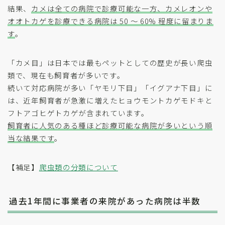
結果、
カメは全ての病院で診療可能な一方、カメレオンや
オオトカゲを診療できる病院は 50 〜 60% 程度に留まりま
す
。
「カメ目」は日本では最もペットとしての歴史が長い爬虫
類で、現在も飼育者が多いです。
続いて対応病院が多い「ヤモリ下目」「イグアナ下目」に
は、近年飼育者が急激に増えたヒョウモントカゲモドキと
フトアゴヒゲトカゲが含まれています。
飼育者に人気のある種ほど診療可能な病院が多いという順
当な結果です
。
【補足】
爬虫類の分類について
過去1年間に事業者の来院があった病院は半数