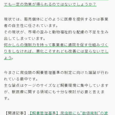
でも一定の効果が得られるのではないでしょうか？
現状では、販売個体にどのように医療を提供するかは事業
者の自主性に任されています。
その現状が、市場の歪みと動物福祉的な配慮の不足を生み
出してしまっています。
何かしらの強制力を持って事業者に通院を促す仕組みづく
りをしなければ、悪化こそすれども改善には至らないでし
ょう
。
今まさに爬虫類の飼養管理基準の制定に向けた議論が行わ
れている最中です。
主な論点はケージのサイズなど飼養環境に集中しています
が、獣医療に関する領域にも十分な検討が必要と言えま
す。
【関連記事】
【飼養管理基準】爬虫類にも“数値規制”の波