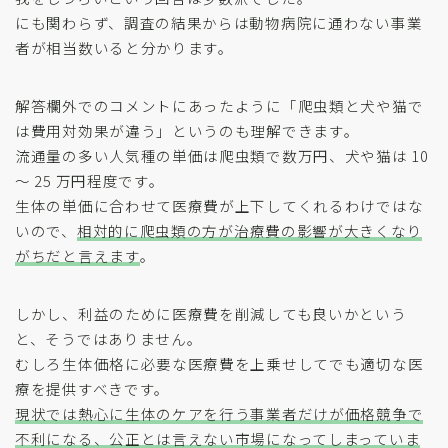
にも関わらず、調査の結果からは動物病院に通わない事業
者が相当数いると分かります。
解答欄外でのコメントにあったように「爬虫類と犬や猫で
は費用対効果が違う」というのも理解できます。
流通量の多い人気種の単価は爬虫類で数万円、犬や猫は 10
〜 25 万円程度です。
生体の単価に合わせて医療費が上下してくれるわけではな
いので、
相対的に爬虫類の方が治療費の影響が大きくなり
がちだと言えます
。
しかし、利益のために医療費を削減しても良いかという
と、そうではありません。
むしろ生体価格に必要な医療費を上乗せしてでも適切な医
療を提供すべきです。
現状では熱心に生体のケアを行う事業者だけが価格競争で
不利になる、公正とは言えない市場になってしまっていま