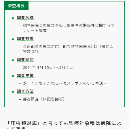
調査概要
調査名称
動物病院と爬虫類を扱う事業者の関係性に関するア
ンケート調査
調査対象
東京都の爬虫類対応可能な動物病院 63 軒（有効回
答数 32）
調査期間
2024年 4月 15日 〜 5月 1日
調査主体
かーくんちゃんねる〜カメレオンのいる生活〜
調査方法
郵送調査（無記名回答）
「爬虫類対応」と言っても診療対象種は病院によ
って違う