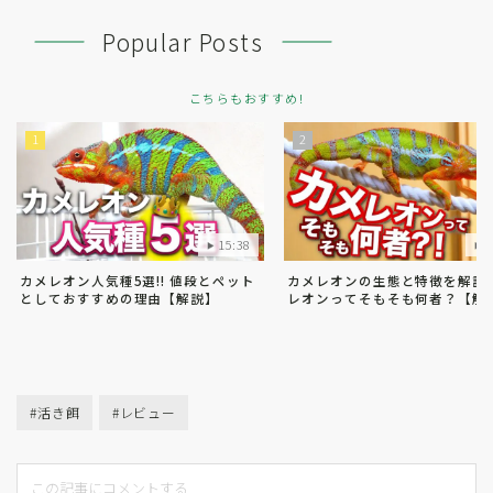
Popular Posts
こちらもおすすめ!
15:38
1
カメレオン人気種5選!! 値段とペット
カメレオンの生態と特徴を解説!
としておすすめの理由【解説】
レオンってそもそも何者？【解
#活き餌
#レビュー