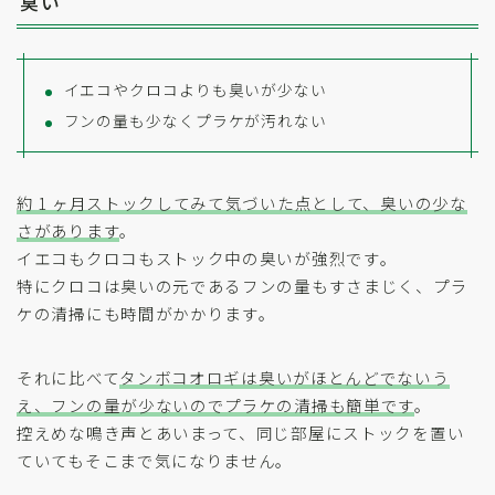
臭い
イエコやクロコよりも臭いが少ない
フンの量も少なくプラケが汚れない
約 1 ヶ月ストックしてみて気づいた点として、臭いの少な
さがあります
。
イエコもクロコもストック中の臭いが強烈です。
特にクロコは臭いの元であるフンの量もすさまじく、プラ
ケの清掃にも時間がかかります。
それに比べて
タンボコオロギは臭いがほとんどでないう
え、フンの量が少ないのでプラケの清掃も簡単です
。
控えめな鳴き声とあいまって、同じ部屋にストックを置い
ていてもそこまで気になりません。