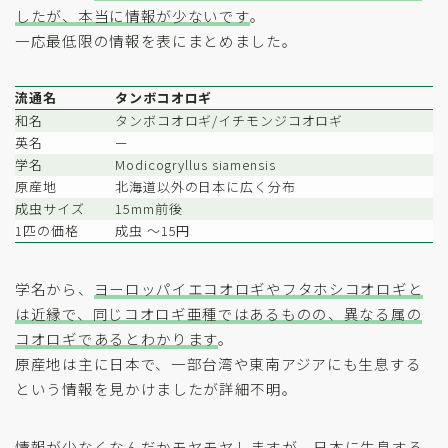
したが、本当に情報が少ないです
。
一応最低限の情報を表にまとめました。
流通名
タンボコオロギ
和名
タンボコオロギ/イチモンジコオロギ
英名
ー
学名
Modicogryllus siamensis
原産地
北海道以外の日本に広く分布
成虫サイズ
15mm前後
1匹の価格
成虫 〜15円
学名から、
ヨーロッパイエコオロギやフタホシコオロギと
は近縁で、同じコオロギ亜種ではあるものの、異なる属の
コオロギであるとわかります
。
原産地は主に日本で、一部台湾や東南アジアにも生息する
という情報を見かけましたが詳細不明。
情報が少なくなんだかモヤモヤしますが、日本に生息する