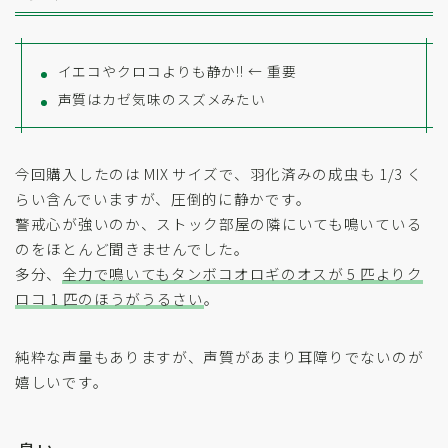
イエコやクロコよりも静か!! ← 重要
声質はカゼ気味のスズメみたい
今回購入したのは MIX サイズで、羽化済みの成虫も 1/3 く
らい含んでいますが、圧倒的に静かです。
警戒心が強いのか、ストック部屋の隣にいても鳴いている
のをほとんど聞きませんでした。
多分、
全力で鳴いてもタンボコオロギのオスが 5 匹よりク
ロコ 1 匹のほうがうるさい
。
純粋な声量もありますが、声質があまり耳障りでないのが
嬉しいです。