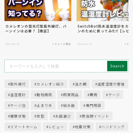
カメレオンの蛍光灯型紫外線灯、バ
SwitchBot防水温湿度計をカ
ーンインは必要？【検証】
ンのために買ってみた!!【レビ
2023.08.25
レビュー＆検証
2023.04.23
レビュ
Search
紫外線灯
カメレオン紹介
活き餌
温度湿度の管理
温湿度計
動物病院
飼育用品
費用
ケージ
ケージ台
止まり木
給水器
専門用語
健康状態
体型
お店選び
爬虫類イベント
スマートホーム
レビュー
地震対策
ハンドリング