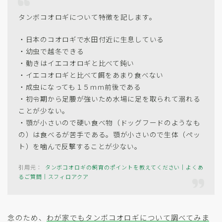
タンボコオロギについて特徴を記します。
・日本のコオロギで水田付近に生息している
・幼虫で越冬できる
・動きはイエコオロギと比べて鈍い
・イエコオロギと比べて餌をあまり食べない
・成虫になっても１５ｍｍ前後である
・初令期から足腰が強いため水場に足を取られて溺れる
ことが少ない。
・顎が小さいので硬い食べ物（ドッグフードのようなも
の）は食べるが苦手である。顎が小さいので生体（ペッ
ト）を噛んで反撃することが少ない。
タンボコオロギの飼育のポイントを教えてください｜よくあ
るご質問｜スフィロアクア
念のため、
わが家でもタンボコオロギについて調べてみま