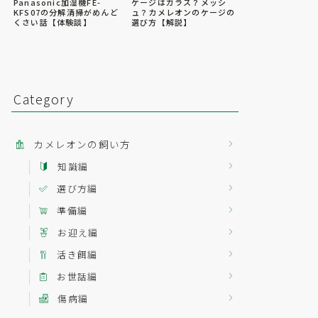
Panasonic加湿機FE-
ケージはガラス？メッシ
KFS07の分解清掃がめんど
ュ？カメレオンのケージの
くさい話【体験談】
選び方【解説】
Category
カメレオンの飼い方
知識編
選び方編
準備編
お迎え編
活き餌編
お世話編
傷病編