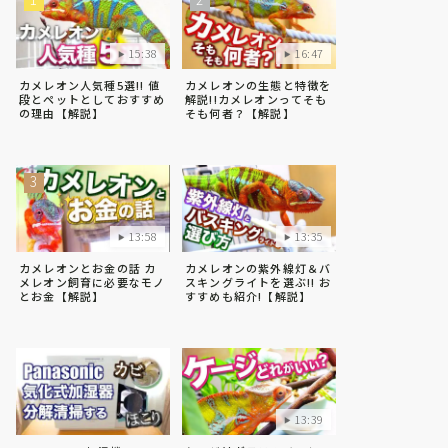
15:38
16:47
カメレオン人気種5選!! 値
カメレオンの生態と特徴を
段とペットとしておすすめ
解説!!カメレオンってそも
の理由【解説】
そも何者？【解説】
13:58
13:35
カメレオンとお金の話 カ
カメレオンの紫外線灯＆バ
メレオン飼育に必要なモノ
スキングライトを選ぶ!! お
とお金【解説】
すすめも紹介!【解説】
13:39