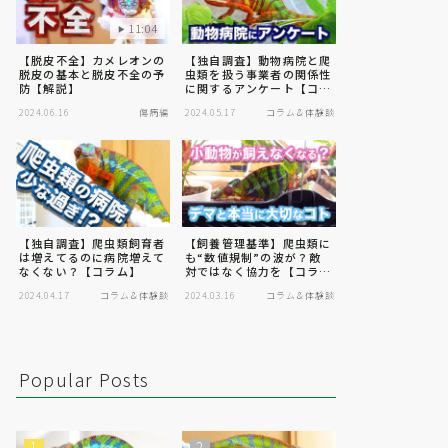
11:04
【脱皮不全】カメレオンの
【独自調査】動物病院と爬
脱皮の基本と脱皮不全の予
虫類を扱う事業者の関係性
防【解説】
に関するアンケート【コラ
ム】
2024.06.16
傷病編
2024.05.17
コラム＆体験談
【独自調査】爬虫類飼育者
【飼養管理基準】爬虫類に
は増えてるのに病院増えて
も“数値規制”の波が？敵
なくない？【コラム】
対ではなく協力を【コラ
ム】
2024.04.17
コラム＆体験談
2024.03.16
コラム＆体験談
Popular Posts