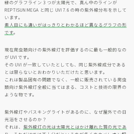
緑のグラフライン 3 つが太陽光で、真ん中のラインが
REPTISUN MEGA と同じ UVI 7.6 の時の紫外線分布を示して
います。
素人目にも違いがはっきりとわかるほど異なるグラフの形
です
。
現在爬虫類向けの紫外線灯を評価するのに最も一般的なの
が UVI です。
その UVI が一致していたとしても、同じ紫外線成分である
とは限らないとおわかりいただけたと思います。
これは製品固有の問題でなく、一般に販売されている爬虫
類向け紫外線灯全般に当てはまる、コストと技術の限界の
ような物です。
紫外線灯やバスキングライトがあるのに、なぜ屋外での日
光浴をさせるのか？
それは、
紫外線灯の光は太陽光とはかけ離れた質の光であ