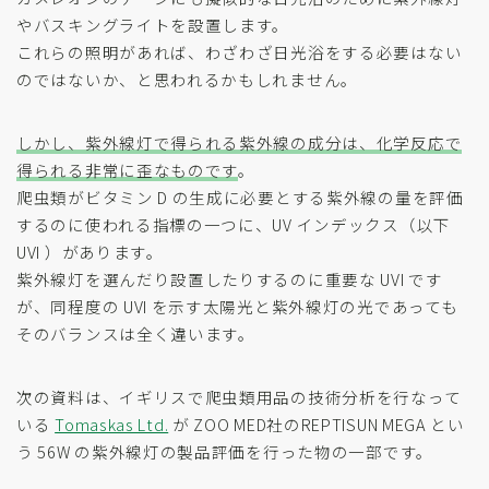
やバスキングライトを設置します。
これらの照明があれば、わざわざ日光浴をする必要はない
のではないか、と思われるかもしれません。
しかし、紫外線灯で得られる紫外線の成分は、化学反応で
得られる非常に歪なものです
。
爬虫類がビタミン D の生成に必要とする紫外線の量を評価
するのに使われる指標の一つに、UV インデックス（以下
UVI ）があります。
紫外線灯を選んだり設置したりするのに重要な UVI です
が、同程度の UVI を示す太陽光と紫外線灯の光であっても
そのバランスは全く違います。
次の資料は、イギリスで爬虫類用品の技術分析を行なって
いる
Tomaskas Ltd.
が ZOO MED社のREPTISUN MEGA とい
う 56W の紫外線灯の製品評価を行った物の一部です。