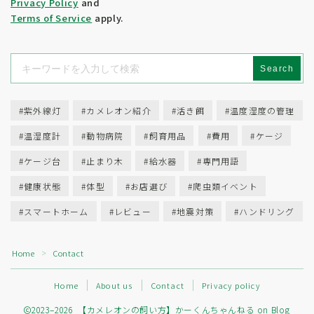
Privacy Policy
and
Terms of Service
apply.
15:38
1
カメレオン人気種5選!! 値段とペット
カメレオンの生態と特徴を解説!
としておすすめの理由【解説】
レオンってそもそも何者？【解
Search
Menu
紫外線灯
カメレオン紹介
活き餌
温度湿度の管理
温湿度計
動物病院
飼育用品
費用
ケージ
Home
ケージ台
止まり木
給水器
専門用語
About us
健康状態
体型
お店選び
爬虫類イベント
Chameleon’s Q&A
スマートホーム
レビュー
地震対策
ハンドリング
Category
Home
Contact
＞
カメレオンの飼い方
Home
About us
Contact
Privacy policy
知識編
選び方編
2023–2026 【カメレオンの飼い方】かーくんちゃんねる on Blog