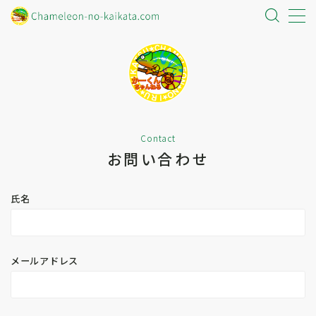
＠
＠
Knowledge
How to choose
Contact
知識編
選び方編
お問い合わせ
氏名
Preparation
Welçome
準備編
お迎え編
メールアドレス
カメレオンなんでもQ&A