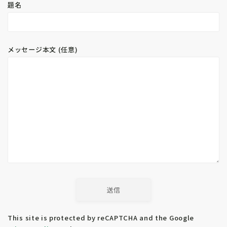
題名
新着記事
New Post
メッセージ本文 (任意)
0
【活き餌】ガットローディングと
【皮膚病】カメレオンにイボが
は？効果と必要性を正しく理解しよ
た!!乳頭腫の原因と治療法
う
2025.01.27
活き餌編
2025.01.10
人気記事
Popular Posts
This site is protected by reCAPTCHA and the Google